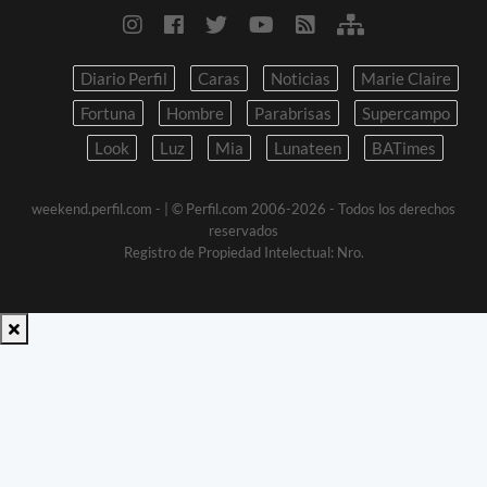
Diario Perfil
Caras
Noticias
Marie Claire
Fortuna
Hombre
Parabrisas
Supercampo
Look
Luz
Mia
Lunateen
BATimes
weekend.perfil.com -
| © Perfil.com 2006-2026 - Todos los derechos
reservados
Registro de Propiedad Intelectual: Nro.