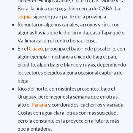
rindes en Hinojo Grande, Cochicó, Del Monte y La
Boca, la única que paga bien cerca de CABA. La
sequía
sigue en gran parte de la provincia.
Repuntaron algunos canales, arroyos y ríos, con
algunas lluvias que le dieron vida, caso Tapalqué o
Vallimanca, en el centro bonaerense.
En el
Guazú
, preocupa el bajo rinde piscatorio, con
algún ejemplar mediano a chico de bagre, pati,
picudito, algún bagre blanco y rayas, dependiendo
los sectores elegidos alguna ocasional captura de
boga.
Ríos del norte, con distintos presentes, bajo el
Uruguay, pero mejor esta semana que en otras,
alto el
Paraná
y con dorados, cachorros y variada.
Costas con agua clara, otras con más suciedad,
pero la constante es la proyección a futuro, más
que alentadora.