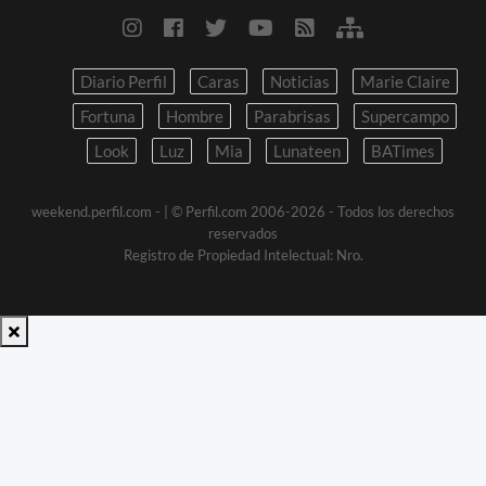
Diario Perfil
Caras
Noticias
Marie Claire
Fortuna
Hombre
Parabrisas
Supercampo
Look
Luz
Mia
Lunateen
BATimes
weekend.perfil.com -
| © Perfil.com 2006-2026 - Todos los derechos
reservados
Registro de Propiedad Intelectual: Nro.