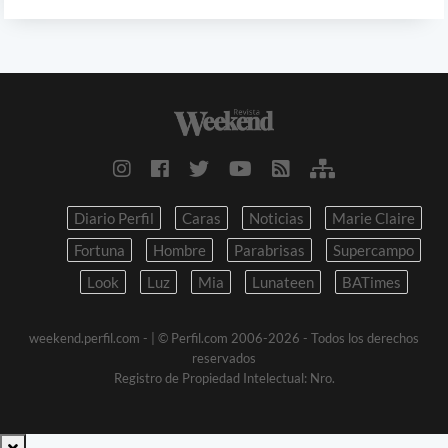
Diario Perfil
Caras
Noticias
Marie Claire
Fortuna
Hombre
Parabrisas
Supercampo
Look
Luz
Mia
Lunateen
BATimes
weekend.perfil.com -
| © Perfil.com 2006-2026 - Todos los derechos
reservados
Registro de Propiedad Intelectual: Nro.