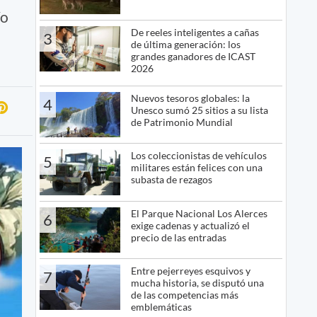
ío
De reeles inteligentes a cañas
3
de última generación: los
grandes ganadores de ICAST
2026
Nuevos tesoros globales: la
4
Unesco sumó 25 sitios a su lista
de Patrimonio Mundial
Los coleccionistas de vehículos
5
militares están felices con una
subasta de rezagos
El Parque Nacional Los Alerces
6
exige cadenas y actualizó el
precio de las entradas
Entre pejerreyes esquivos y
7
mucha historia, se disputó una
de las competencias más
emblemáticas