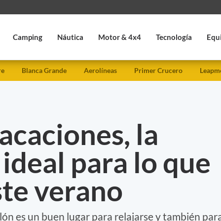
Camping
Náutica
Motor & 4x4
Tecnología
Equ
re
Blanca Grande
Aerolíneas
Primer Crucero
Leapmo
acaciones, la
ideal para lo que
ste verano
lón es un buen lugar para relajarse y también par