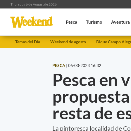
Thursday 6 de August de 2026
Pesca
Turismo
Aventura
Temas del Día
Weekend de agosto
Dique Campo Aleg
PESCA
|
06-03-2023 16:32
Pesca en v
propuesta 
resta de e
La pintoresca localidad de Co