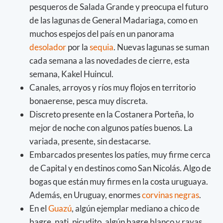
pesqueros de Salada Grande y preocupa el futuro
de las lagunas de General Madariaga, como en
muchos espejos del país en un panorama
desolador
por la
sequia
. Nuevas lagunas se suman
cada semana a las novedades de cierre, esta
semana, Kakel Huincul.
Canales, arroyos y ríos muy flojos en territorio
bonaerense, pesca muy discreta.
Discreto presente en la Costanera Porteña, lo
mejor de noche con algunos patíes buenos. La
variada, presente, sin destacarse.
Embarcados presentes los patíes, muy firme cerca
de Capital y en destinos como San Nicolás. Algo de
bogas que están muy firmes en la costa uruguaya.
Además, en Uruguay, enormes
corvinas negras
.
En el
Guazú
, algún ejemplar mediano a chico de
bagre, pati, picudito, algún bagre blanco y rayas,