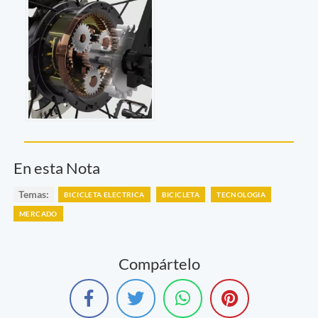
En esta Nota
Temas:
BICICLETA ELECTRICA
BICICLETA
TECNOLOGIA
MERCADO
Compártelo