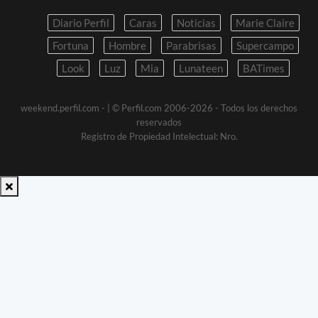
Diario Perfil
Caras
Noticias
Marie Claire
Fortuna
Hombre
Parabrisas
Supercampo
Look
Luz
Mia
Lunateen
BATimes
weekend.perfil.com -
| © Perfil.com 2006-2026 - Todos los derechos
reservados
Registro de Propiedad Intelectual: Nro.