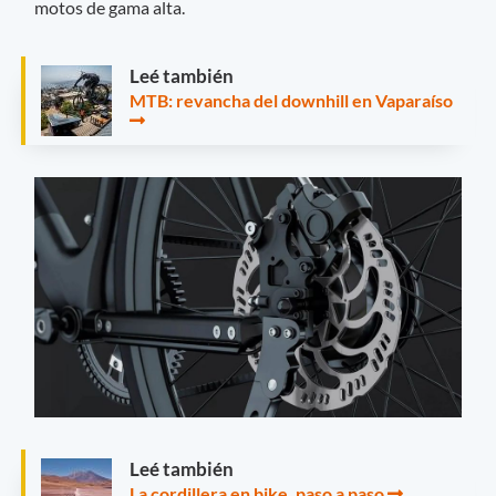
motos de gama alta.
Leé también
MTB: revancha del downhill en Vaparaíso
Leé también
La cordillera en bike, paso a paso