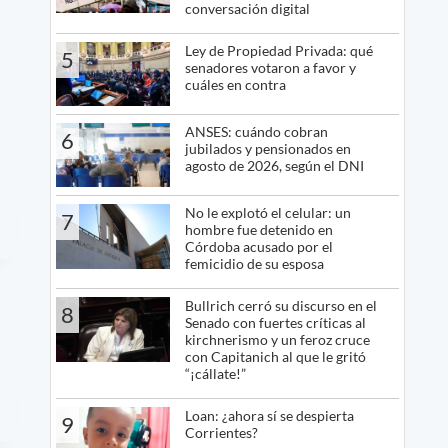
conversación digital
Ley de Propiedad Privada: qué
5
senadores votaron a favor y
cuáles en contra
ANSES: cuándo cobran
6
jubilados y pensionados en
agosto de 2026, según el DNI
No le explotó el celular: un
7
hombre fue detenido en
Córdoba acusado por el
femicidio de su esposa
Bullrich cerró su discurso en el
8
Senado con fuertes críticas al
kirchnerismo y un feroz cruce
con Capitanich al que le gritó
“¡cállate!”
Loan: ¿ahora sí se despierta
9
Corrientes?