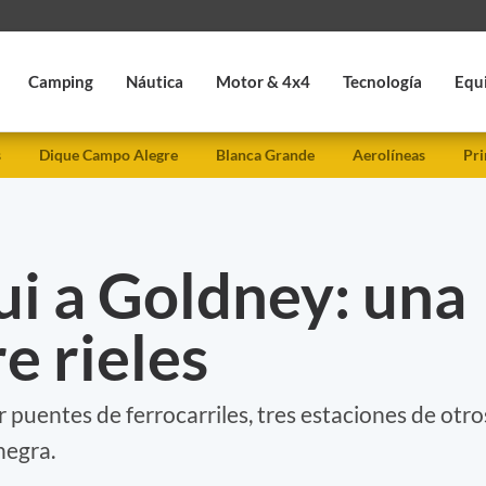
Camping
Náutica
Motor & 4x4
Tecnología
Equ
s
Dique Campo Alegre
Blanca Grande
Aerolíneas
Pri
i a Goldney: una
e rieles
r puentes de ferrocarriles, tres estaciones de otro
negra.