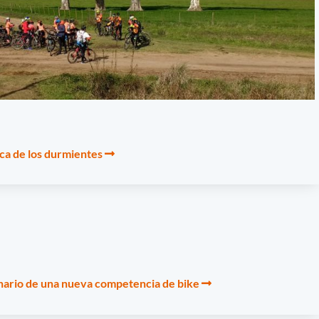
sca de los durmientes
enario de una nueva competencia de bike