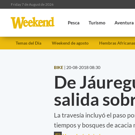
Friday 7 de August de 2026
Pesca
Turismo
Aventura
Temas del Día
Weekend de agosto
Hembras Africana
BIKE
|
20-08-2018 08:30
De Jáuregu
salida sobr
La travesía incluyó el paso po
tiempos y bosques de acacia 