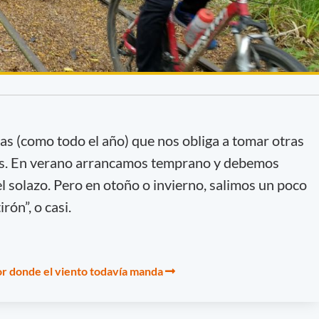
as (como todo el año) que nos obliga a tomar otras
jes. En verano arrancamos temprano y debemos
l solazo. Pero en otoño o invierno, salimos un poco
rón”, o casi.
or donde el viento todavía manda