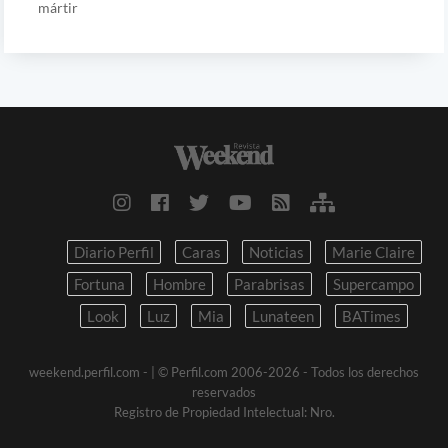
mártir
Diario Perfil
Caras
Noticias
Marie Claire
Fortuna
Hombre
Parabrisas
Supercampo
Look
Luz
Mia
Lunateen
BATimes
weekend.perfil.com -
| © Perfil.com 2006-2026 - Todos los derechos
reservados
Registro de Propiedad Intelectual: Nro.