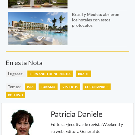
Brasil y México: abrieron
los hoteles con estos
protocolos
En esta Nota
Lugares:
FERNANDO DE NORONHA
BRASIL
Temas:
ISLA
TURISMO
VIAJEROS
CORONAVIRUS
POSITIVO
Patricia Daniele
Editora Ejecutiva de revista Weekend y
su web, Editora General de