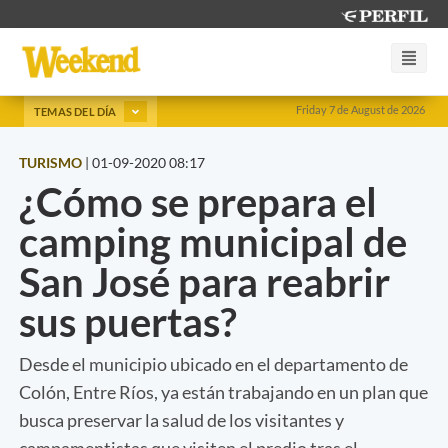
Friday 7 de August de 2026
TEMAS DEL DÍA
TURISMO
|
01-09-2020 08:17
¿Cómo se prepara el
camping municipal de
San José para reabrir
sus puertas?
Desde el municipio ubicado en el departamento de
Colón, Entre Ríos, ya están trabajando en un plan que
busca preservar la salud de los visitantes y
campamentistas que visiten el predio tras el