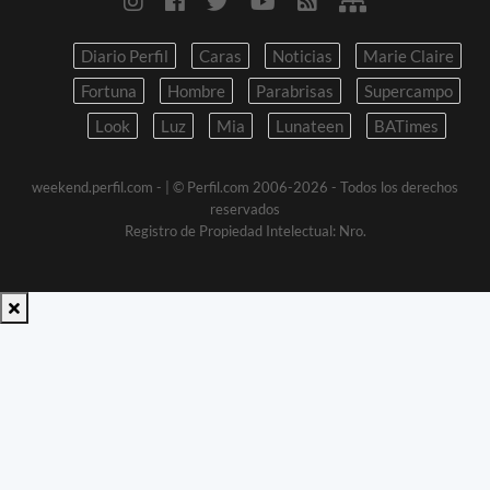
Diario Perfil
Caras
Noticias
Marie Claire
Fortuna
Hombre
Parabrisas
Supercampo
Look
Luz
Mia
Lunateen
BATimes
weekend.perfil.com -
| © Perfil.com 2006-2026 - Todos los derechos
reservados
Registro de Propiedad Intelectual: Nro.