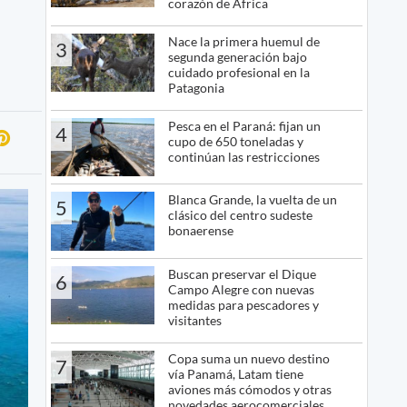
corazón de África
Nace la primera huemul de
3
segunda generación bajo
cuidado profesional en la
Patagonia
Pesca en el Paraná: fijan un
4
cupo de 650 toneladas y
continúan las restricciones
Blanca Grande, la vuelta de un
5
clásico del centro sudeste
bonaerense
Buscan preservar el Dique
6
Campo Alegre con nuevas
medidas para pescadores y
visitantes
Copa suma un nuevo destino
7
vía Panamá, Latam tiene
aviones más cómodos y otras
novedades aerocomerciales