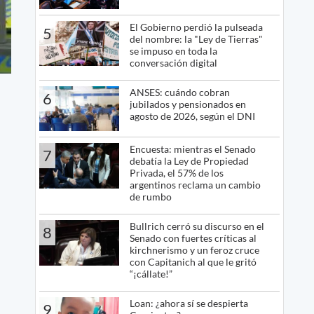
El Gobierno perdió la pulseada
5
del nombre: la "Ley de Tierras"
se impuso en toda la
conversación digital
ANSES: cuándo cobran
6
jubilados y pensionados en
agosto de 2026, según el DNI
Encuesta: mientras el Senado
7
debatía la Ley de Propiedad
Privada, el 57% de los
argentinos reclama un cambio
de rumbo
Bullrich cerró su discurso en el
8
Senado con fuertes críticas al
kirchnerismo y un feroz cruce
con Capitanich al que le gritó
“¡cállate!”
Loan: ¿ahora sí se despierta
9