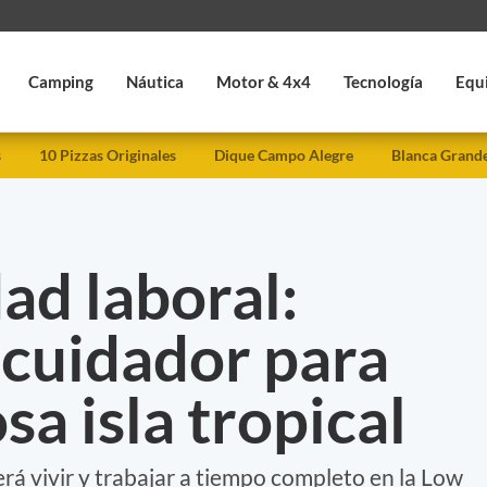
Camping
Náutica
Motor & 4x4
Tecnología
Equ
s
10 Pizzas Originales
Dique Campo Alegre
Blanca Grand
ad laboral:
 cuidador para
a isla tropical
á vivir y trabajar a tiempo completo en la Low