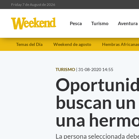
Friday 7 de August de 2026
Pesca
Turismo
Aventura
Temas del Día
Weekend de agosto
Hembras Africana
TURISMO
|
31-08-2020 14:55
Oportunid
buscan un
una hermos
La persona seleccionada deber