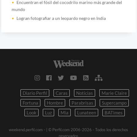
Encuentran el fósil del cocodrilo marino más grande del
mundo
Logran fotografiar a un leopardo negro en India
Diario Perfil
Caras
Noticias
Marie Claire
Fortuna
Hombre
Parabrisas
Supercampo
Look
Luz
Mia
Lunateen
BATimes
weekend.perfil.com -
| © Perfil.com 2006-2026 - Todos los derechos
reservados