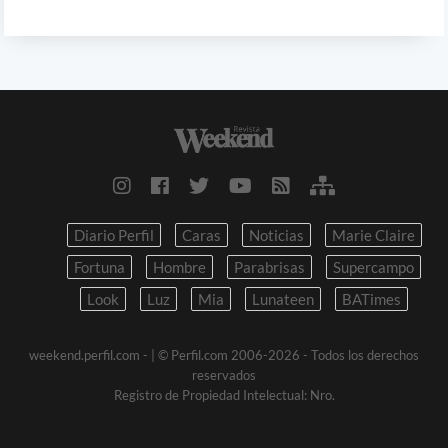
Diario Perfil
Caras
Noticias
Marie Claire
Fortuna
Hombre
Parabrisas
Supercampo
Look
Luz
Mia
Lunateen
BATimes
weekend.perfil.com -
| © Perfil.com 2006-2026 - Todos los derechos
reservados
Registro de Propiedad Intelectual: Nro.