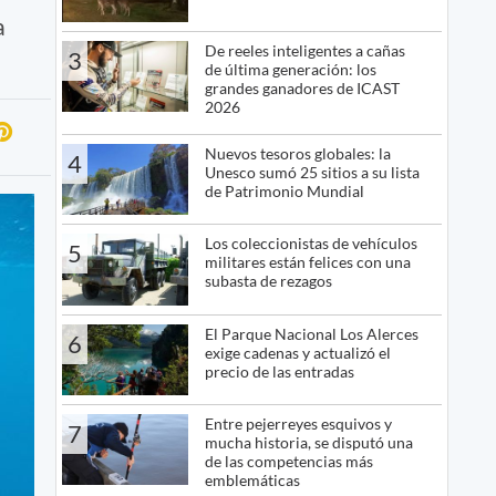
a
De reeles inteligentes a cañas
3
de última generación: los
grandes ganadores de ICAST
2026
Nuevos tesoros globales: la
4
Unesco sumó 25 sitios a su lista
de Patrimonio Mundial
Los coleccionistas de vehículos
5
militares están felices con una
subasta de rezagos
El Parque Nacional Los Alerces
6
exige cadenas y actualizó el
precio de las entradas
Entre pejerreyes esquivos y
7
mucha historia, se disputó una
de las competencias más
emblemáticas