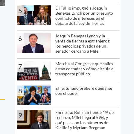
Di Tullio impugnó a Joaquín
5
Benegas Lynch por un presunto
conflicto de intereses en el
debate de la Ley de Tierras
Joaquín Benegas Lynch y la
6
venta de tierras a extranjeros:
los negocios privados de un
senador cercano a Milei
Marcha al Congreso: qué calles
7
están cortadas y cómo circula el
transporte público
El Tertuliano prefiere quedarse
8
con el poder
Encuesta: Bullrich tiene 51% de
9
rechazo, Milei llega al 59%, y
qué pasa con los números de
Kicillof y Myriam Bregman