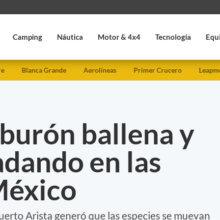
Camping
Náutica
Motor & 4x4
Tecnología
Equ
re
Blanca Grande
Aerolíneas
Primer Crucero
Leapmo
iburón ballena y
adando en las
México
uerto Arista generó que las especies se muevan