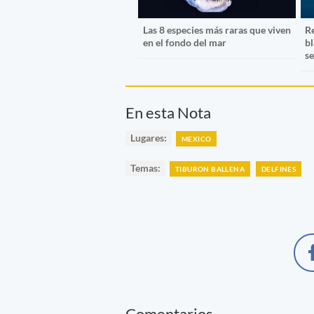
Las 8 especies más raras que viven
R
en el fondo del mar
b
s
En esta Nota
Lugares:
MEXICO
Temas:
TIBURON BALLENA
DELFINES
Comentarios