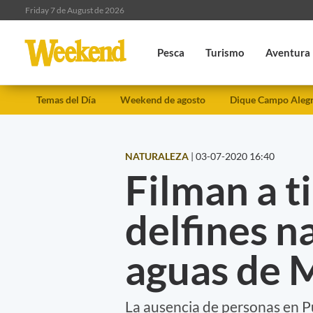
Friday 7 de August de 2026
Pesca
Turismo
Aventura
Temas del Día
Weekend de agosto
Dique Campo Aleg
NATURALEZA
|
03-07-2020 16:40
Filman a t
delfines n
aguas de 
La ausencia de personas en P