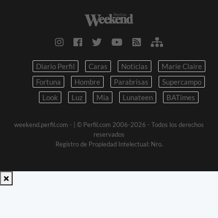
Diario Perfil
Caras
Noticias
Marie Claire
Fortuna
Hombre
Parabrisas
Supercampo
Look
Luz
Mia
Lunateen
BATimes
weekend.perfil.com -
| © Perfil.com 2006-2026 - Todos los derechos
reservados
Registro de Propiedad Intelectual: Nro.