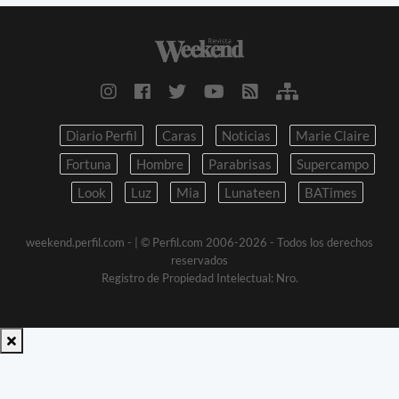
Diario Perfil
Caras
Noticias
Marie Claire
Fortuna
Hombre
Parabrisas
Supercampo
Look
Luz
Mia
Lunateen
BATimes
weekend.perfil.com -
| © Perfil.com 2006-2026 - Todos los derechos
reservados
Registro de Propiedad Intelectual: Nro.