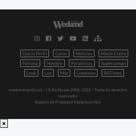
Diario Perfil
Caras
Noticias
Marie Claire
Fortuna
Hombre
Parabrisas
Supercampo
Look
Luz
Mia
Lunateen
BATimes
weekend.perfil.com -
| © Perfil.com 2006-2026 - Todos los derechos
reservados
Registro de Propiedad Intelectual: Nro.