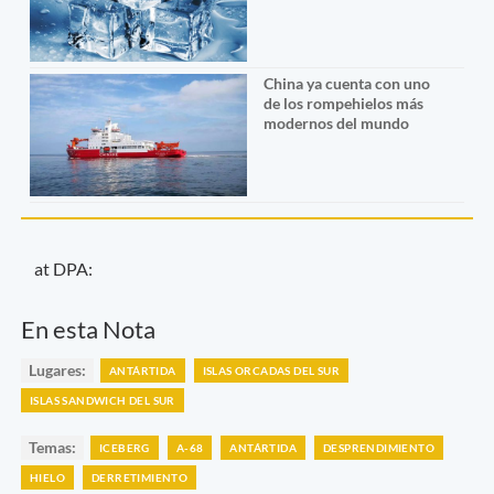
China ya cuenta con uno
de los rompehielos más
modernos del mundo
at DPA:
En esta Nota
Lugares:
ANTÁRTIDA
ISLAS ORCADAS DEL SUR
ISLAS SANDWICH DEL SUR
Temas:
ICEBERG
A-68
ANTÁRTIDA
DESPRENDIMIENTO
HIELO
DERRETIMIENTO