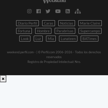
Diario Perfil
Caras
Noticias
Marie Claire
Fortuna
Hombre
Parabrisas
Supercampo
Look
Luz
Mia
Lunateen
BATimes
weekend.perfil.com -
| © Perfil.com 2006-2026 - Todos los derechos
reservados
Registro de Propiedad Intelectual: Nro.