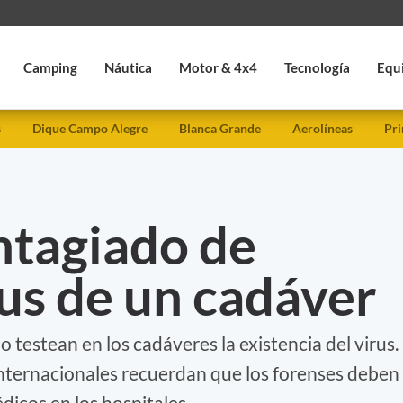
Camping
Náutica
Motor & 4x4
Tecnología
Equ
s
Dique Campo Alegre
Blanca Grande
Aerolíneas
Pri
ntagiado de
us de un cadáver
no testean en los cadáveres la existencia del virus.
internacionales recuerdan que los forenses deben
icos en los hospitales.