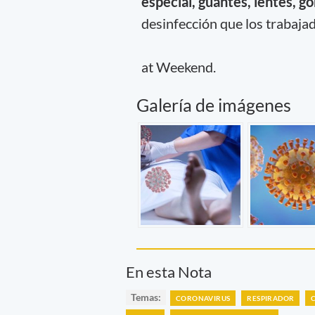
especial, guantes, lentes, g
desinfección que los trabaja
at Weekend.
Galería de imágenes
En esta Nota
Temas:
CORONAVIRUS
RESPIRADOR