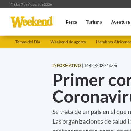
Friday 7 de August de 2026
Pesca
Turismo
Aventura
Temas del Día
Weekend de agosto
Hembras Africana
INFORMATIVO
|
14-04-2020 16:06
Primer co
Coronavir
Se trata de un país en el que 
Las organizaciones de salud 
protegerse tanto como los méd