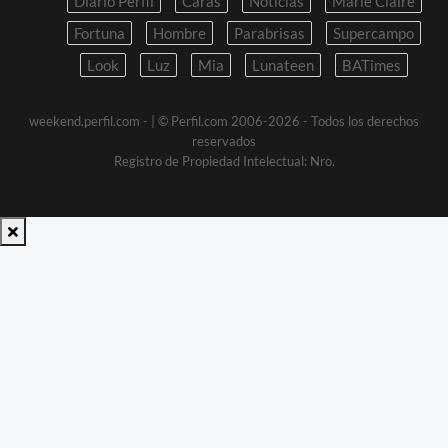
Diario Perfil
Caras
Noticias
Marie Claire
Fortuna
Hombre
Parabrisas
Supercampo
Look
Luz
Mia
Lunateen
BATimes
weekend.perfil.com -
| © Perfil.com 2006-2026 - Todos los derechos
reservados
Registro de Propiedad Intelectual: Nro.