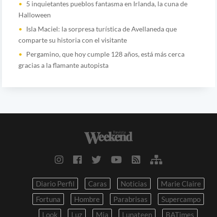
5 inquietantes pueblos fantasma en Irlanda, la cuna de
Halloween
Isla Maciel: la sorpresa turística de Avellaneda que
comparte su historia con el visitante
Pergamino, que hoy cumple 128 años, está más cerca
gracias a la flamante autopista
Diario Perfil
Caras
Noticias
Marie Claire
Fortuna
Hombre
Parabrisas
Supercampo
Look
Luz
Mia
Lunateen
BATimes