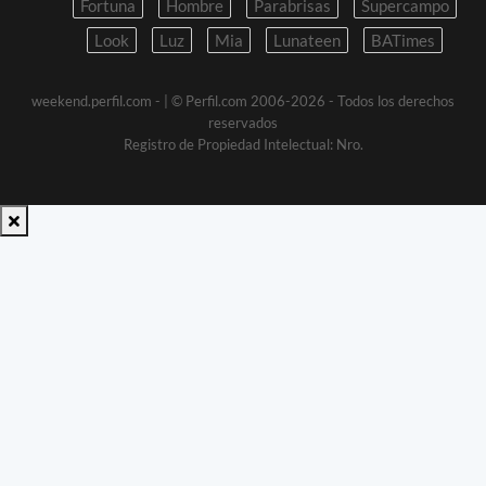
Fortuna
Hombre
Parabrisas
Supercampo
Look
Luz
Mia
Lunateen
BATimes
weekend.perfil.com -
| © Perfil.com 2006-2026 - Todos los derechos
reservados
Registro de Propiedad Intelectual: Nro.