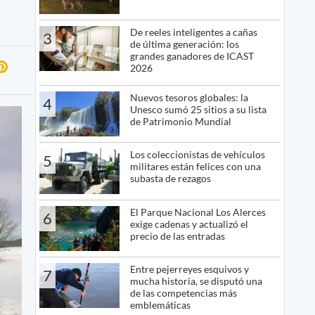
De reeles inteligentes a cañas
3
de última generación: los
grandes ganadores de ICAST
2026
Nuevos tesoros globales: la
4
Unesco sumó 25 sitios a su lista
de Patrimonio Mundial
Los coleccionistas de vehículos
5
militares están felices con una
subasta de rezagos
El Parque Nacional Los Alerces
6
exige cadenas y actualizó el
precio de las entradas
Entre pejerreyes esquivos y
7
mucha historia, se disputó una
de las competencias más
emblemáticas