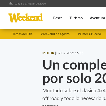
Thursday 6 de August de 2026
Pesca
Turismo
Aventura
Temas del Día
Weekend de agosto
Primer Crucero
MOTOR
|
09-02-2022 16:55
Un comple
por solo 2
Montado sobre el clásico 4x4
off road y todo lo necesario p
terreno.