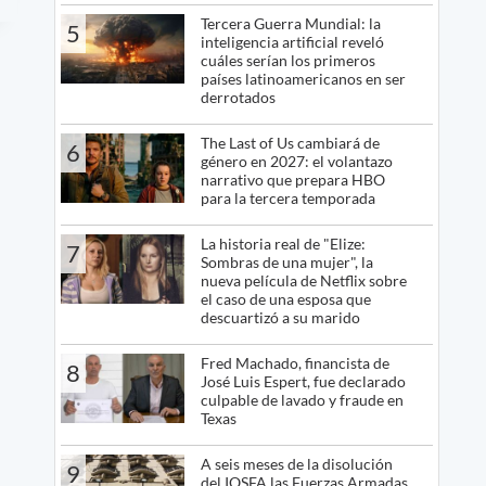
Tercera Guerra Mundial: la
5
inteligencia artificial reveló
cuáles serían los primeros
países latinoamericanos en ser
derrotados
The Last of Us cambiará de
6
género en 2027: el volantazo
narrativo que prepara HBO
para la tercera temporada
La historia real de "Elize:
7
Sombras de una mujer", la
nueva película de Netflix sobre
el caso de una esposa que
descuartizó a su marido
Fred Machado, financista de
8
José Luis Espert, fue declarado
culpable de lavado y fraude en
Texas
A seis meses de la disolución
9
del IOSFA las Fuerzas Armadas