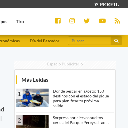
ipos
Tiro
tronómicas
Día del Pescador
Espacio Publicitario
Más Leídas
Dónde pescar en agosto: 150
1
destinos con el estado del pique
para planificar tu próxima
salida
ad
l
Sorpresa por ciervos sueltos
2
cerca del Parque Pereyra Iraola