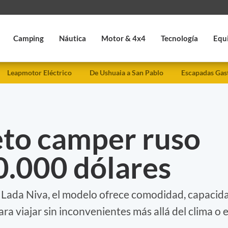
Camping
Náutica
Motor & 4x4
Tecnología
Equ
Leapmotor Eléctrico
De Ushuaia a San Pablo
Escapadas Gas
to camper ruso
0.000 dólares
 Lada Niva, el modelo ofrece comodidad, capacid
ara viajar sin inconvenientes más allá del clima o e