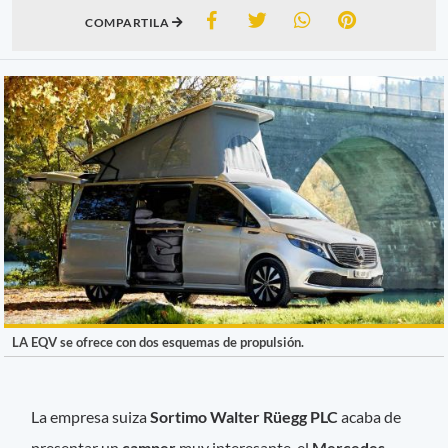
COMPARTILA
LA EQV se ofrece con dos esquemas de propulsión.
La empresa suiza
Sortimo Walter Rüegg PLC
acaba de
presentar un
camper
muy interesante, el
Mercedes-