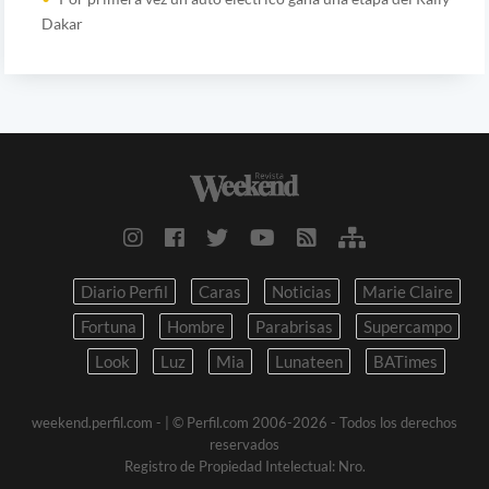
Dakar
Diario Perfil
Caras
Noticias
Marie Claire
Fortuna
Hombre
Parabrisas
Supercampo
Look
Luz
Mia
Lunateen
BATimes
weekend.perfil.com -
| © Perfil.com 2006-2026 - Todos los derechos
reservados
Registro de Propiedad Intelectual: Nro.