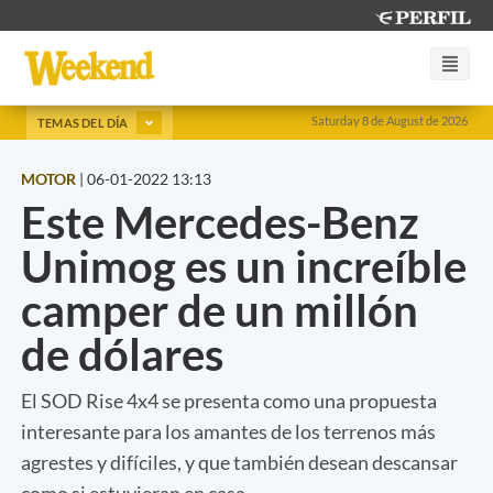
Saturday 8 de August de 2026
TEMAS DEL DÍA
MOTOR
|
06-01-2022 13:13
Este Mercedes-Benz
Unimog es un increíble
camper de un millón
de dólares
El SOD Rise 4x4 se presenta como una propuesta
interesante para los amantes de los terrenos más
agrestes y difíciles, y que también desean descansar
como si estuvieran en casa.