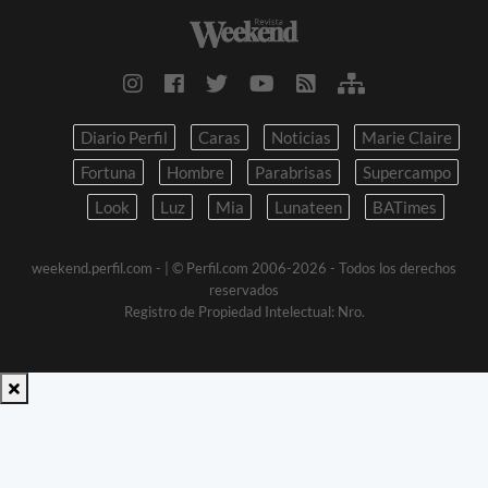
Diario Perfil
Caras
Noticias
Marie Claire
Fortuna
Hombre
Parabrisas
Supercampo
Look
Luz
Mia
Lunateen
BATimes
weekend.perfil.com -
| © Perfil.com 2006-2026 - Todos los derechos
reservados
Registro de Propiedad Intelectual: Nro.