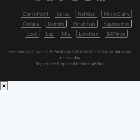
Diario Perfil
Caras
Noticias
Marie Claire
Fortuna
Hombre
Parabrisas
Supercampo
Look
Luz
Mia
Lunateen
BATimes
weekend.perfil.com -
| © Perfil.com 2006-2026 - Todos los derechos
reservados
Registro de Propiedad Intelectual: Nro.