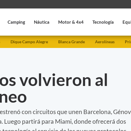
Camping
Náutica
Motor & 4x4
Tecnología
Equ
s
Dique Campo Alegre
Blanca Grande
Aerolíneas
Pri
os volvieron al
áneo
estrenó con circuitos que unen Barcelona, Génov
a. Luego partirá para Miami, donde ofrecerá dos
la tecnología al servicio de los nuevos protocolos