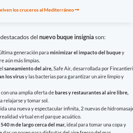
elven los cruceros al Mediterráneo
 destacados del
nuevo buque insignia
son:
última generación para
minimizar el impacto del buque
y
re aún más limpias.
el
saneamiento del aire,
Safe Air, desarrollada por Fincantieri
n los virus
y las bacterias para garantizar un aire limpio y
con una amplia oferta de
bares y restaurantes al aire libre,
a relajarse y tomar sol.
luida una nueva y espectacular infinita, 2 nuevas de hidromasaj
realidad virtual en el parque acuático.
540 m de largo cerca del mar,
ideal para tomar una copa y
e dar un paseo para disfrutar del aire fresco del mar.