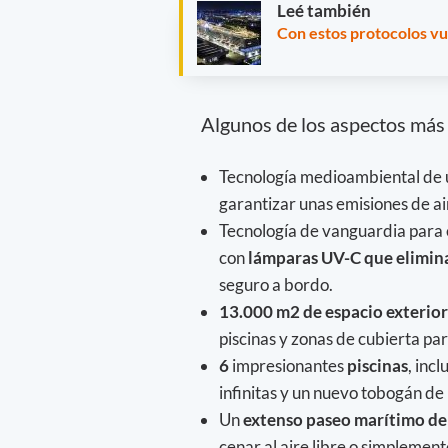
Leé también
Con estos protocolos vu
Algunos de los aspectos más
Tecnología medioambiental de 
garantizar unas emisiones de ai
Tecnología de vanguardia para 
con
lámparas UV-C que elimina
seguro a bordo.
13.000 m2 de espacio exterior
piscinas y zonas de cubierta par
6
impresionantes
piscinas
, inc
infinitas y un nuevo tobogán de 
Un
extenso paseo marítimo de 
cenar al aire libre o simplement