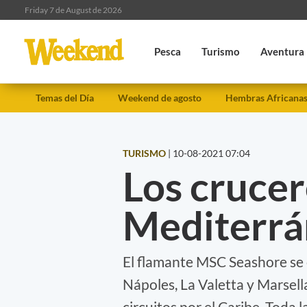
Friday 7 de August de 2026
Pesca
Turismo
Aventura
Temas del Día
Weekend de agosto
Hembras Africana
TURISMO
|
10-08-2021 07:04
Los crucer
Mediterr
El flamante MSC Seashore se 
Nápoles, La Valetta y Marsell
circuitos por el Caribe. Toda 