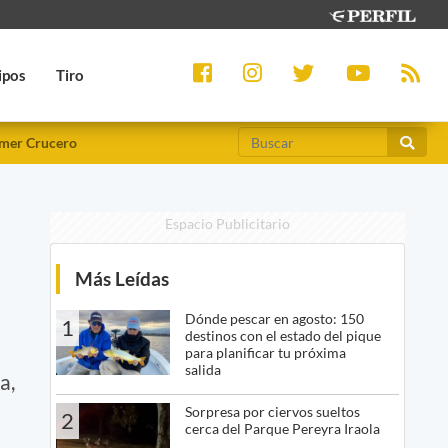
ipos
Tiro
mer Crucero
Espacio Publicitario
Más Leídas
Dónde pescar en agosto: 150
1
destinos con el estado del pique
para planificar tu próxima
salida
a,
Sorpresa por ciervos sueltos
2
cerca del Parque Pereyra Iraola