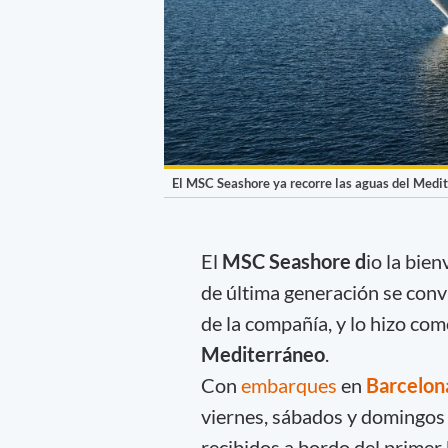
El MSC Seashore ya recorre las aguas del Medit
El
MSC Seashore d
io la bie
de última generación se convi
de la compañía, y lo hizo com
Mediterráneo
.
Con
embarques
en
Barcelon
viernes, sábados y domingos
recibidos a bordo del primer