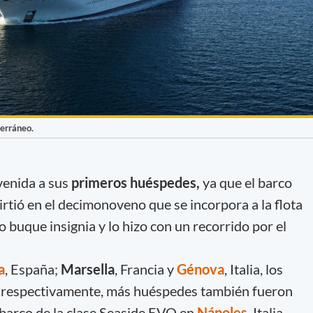
erráneo.
nvenida a sus
primeros huéspedes,
ya que el barco
rtió en el decimonoveno que se incorpora a la flota
o buque insignia y lo hizo con un recorrido por el
a
, España;
Marsella
, Francia y
Génova
, Italia, los
 respectivamente, más huéspedes también fueron
 barco de la clase Seaside EVO en
Nápoles
, Italia,