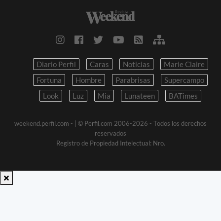
Diario Perfil
Caras
Noticias
Marie Claire
Fortuna
Hombre
Parabrisas
Supercampo
Look
Luz
Mia
Lunateen
BATimes
weekend.perfil.com -
| © Perfil.com 2006-2026 - Todos los derechos
reservados
Registro de Propiedad Intelectual: Nro.