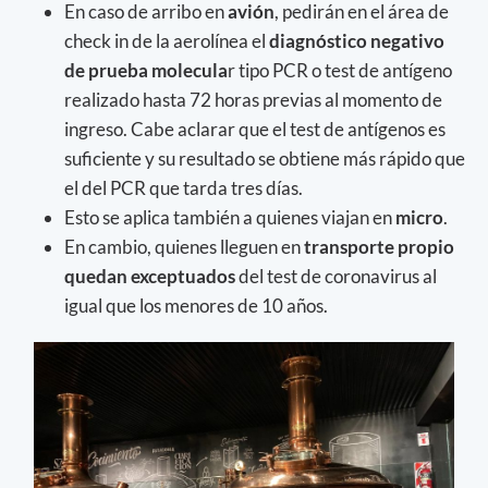
En caso de arribo en
avión
, pedirán en el área de
check in de la aerolínea el
diagnóstico negativo
de prueba molecula
r tipo PCR o test de antígeno
realizado hasta 72 horas previas al momento de
ingreso. Cabe aclarar que el test de antígenos es
suficiente y su resultado se obtiene más rápido que
el del PCR que tarda tres días.
Esto se aplica también a quienes viajan en
micro
.
En cambio, quienes lleguen en
transporte propio
quedan exceptuados
del test de coronavirus al
igual que los menores de 10 años.