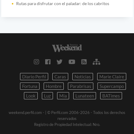
Rutas para disfrutar con el paladar: de los cabritos
Diario Perfil
Caras
Noticias
Marie Claire
Fortuna
Hombre
Parabrisas
Supercampo
Look
Luz
Mia
Lunateen
BATimes
weekend.perfil.com -
| © Perfil.com 2006-2026 - Todos los derechos
reservados
Registro de Propiedad Intelectual: Nro.