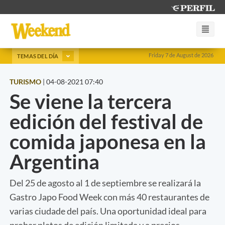
Friday 7 de August de 2026
TEMAS DEL DÍA
TURISMO
|
04-08-2021 07:40
Se viene la tercera
edición del festival de
comida japonesa en la
Argentina
Del 25 de agosto al 1 de septiembre se realizará la
Gastro Japo Food Week con más 40 restaurantes de
varias ciudade del país. Una oportunidad ideal para
probar platos de edición limitada y a precios