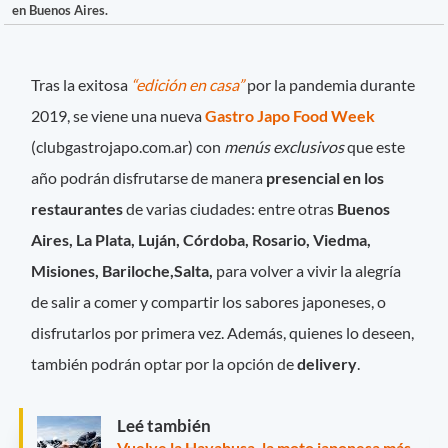
en Buenos Aires.
Tras la exitosa
“edición en casa”
por la pandemia durante
2019, se viene una nueva
Gastro Japo Food Week
(clubgastrojapo.com.ar) con
menús exclusivos
que este
año podrán disfrutarse de manera
presencial en los
restaurantes
de varias ciudades: entre otras
Buenos
Aires, La Plata, Luján, Córdoba, Rosario, Viedma,
Misiones, Bariloche,Salta,
para volver a vivir la alegría
de salir a comer y compartir los sabores japoneses, o
disfrutarlos por primera vez. Además, quienes lo deseen,
también podrán optar por la opción de
delivery
.
Leé también
Vuelve la Hayabusa, la moto japonesa más