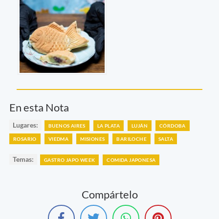
En esta Nota
Lugares:
BUENOS AIRES
LA PLATA
LUJÁN
CÓRDOBA
ROSARIO
VIEDMA
MISIONES
BARILOCHE
SALTA
Temas:
GASTRO JAPO WEEK
COMIDA JAPONESA
Compártelo