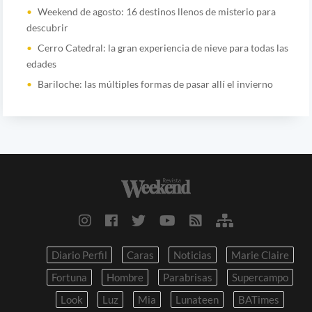
Weekend de agosto: 16 destinos llenos de misterio para
descubrir
Cerro Catedral: la gran experiencia de nieve para todas las
edades
Bariloche: las múltiples formas de pasar allí el invierno
Diario Perfil
Caras
Noticias
Marie Claire
Fortuna
Hombre
Parabrisas
Supercampo
Look
Luz
Mia
Lunateen
BATimes