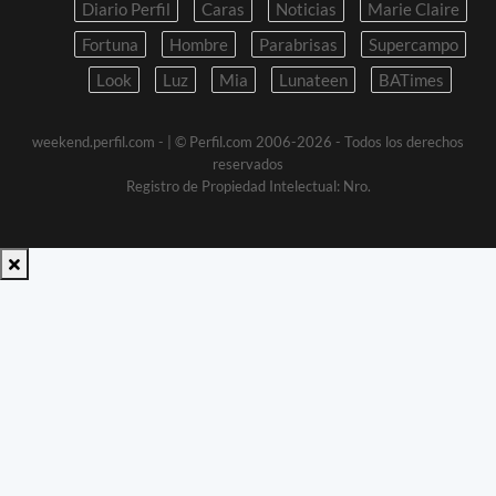
Diario Perfil
Caras
Noticias
Marie Claire
Fortuna
Hombre
Parabrisas
Supercampo
Look
Luz
Mia
Lunateen
BATimes
weekend.perfil.com -
| © Perfil.com 2006-2026 - Todos los derechos
reservados
Registro de Propiedad Intelectual: Nro.