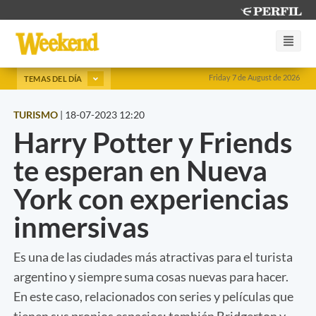
Friday 7 de August de 2026
TEMAS DEL DÍA
TURISMO
|
18-07-2023 12:20
Harry Potter y Friends
te esperan en Nueva
York con experiencias
inmersivas
Es una de las ciudades más atractivas para el turista
argentino y siempre suma cosas nuevas para hacer.
En este caso, relacionados con series y películas que
tienen sus propios espacios: también Bridgerton y