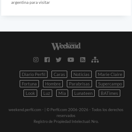
argentina para visitar
Diario Perfil
Caras
Noticias
Marie Claire
Fortuna
Hombre
Parabrisas
Supercampo
Look
Luz
Mia
Lunateen
BATimes
weekend.perfil.com -
| © Perfil.com 2006-2026 - Todos los derechos
reservados
Registro de Propiedad Intelectual: Nro.