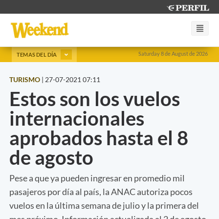
Saturday 8 de August de 2026
TEMAS DEL DÍA
TURISMO
|
27-07-2021 07:11
Estos son los vuelos
internacionales
aprobados hasta el 8
de agosto
Pese a que ya pueden ingresar en promedio mil
pasajeros por día al país, la ANAC autoriza pocos
vuelos en la última semana de julio y la primera del
mes próximo. Información actualizada al 2 de agosto