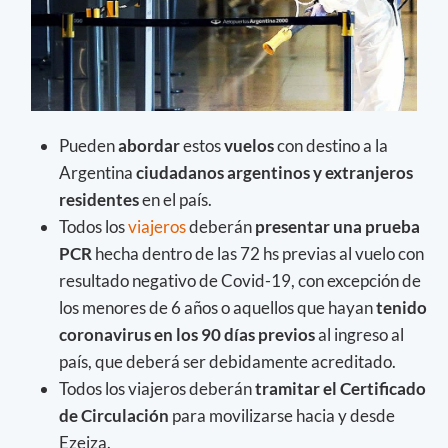
Pueden
abordar
estos
vuelos
con destino a la
Argentina
ciudadanos argentinos y extranjeros
residentes
en el país.
Todos los
viajeros
deberán
presentar una prueba
PCR
hecha dentro de las 72 hs previas al vuelo con
resultado negativo de Covid-19, con excepción de
los menores de 6 años o aquellos que hayan
tenido
coronavirus en los 90 días previos
al ingreso al
país, que deberá ser debidamente acreditado.
Todos los viajeros deberán
tramitar el Certificado
de Circulación
para movilizarse hacia y desde
Ezeiza.