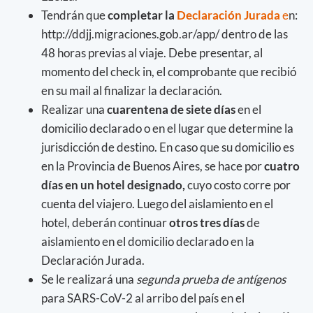
Tendrán que
completar la
Declaración Jurada
e
n:
http://ddjj.migraciones.gob.ar/app/ dentro de las
48 horas previas al viaje. Debe presentar, al
momento del check in, el comprobante que recibió
en su mail al finalizar la declaración.
Realizar una
cuarentena de siete días
en el
domicilio declarado o en el lugar que determine la
jurisdicción de destino. En caso que su domicilio es
en la Provincia de Buenos Aires, se hace por
cuatro
días en un hotel designado,
cuyo costo corre por
cuenta del viajero. Luego del aislamiento en el
hotel, deberán continuar
otros tres días
de
aislamiento en el domicilio declarado en la
Declaración Jurada.
Se le realizará una
segunda prueba de antígenos
para SARS-CoV-2 al arribo del país en el