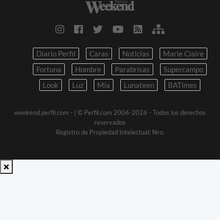
Diario Perfil
Caras
Noticias
Marie Claire
Fortuna
Hombre
Parabrisas
Supercampo
Look
Luz
Mia
Lunateen
BATimes
weekend.perfil.com -
| © Perfil.com 2006-2026 - Todos los derechos
reservados
Registro de Propiedad Intelectual: Nro.