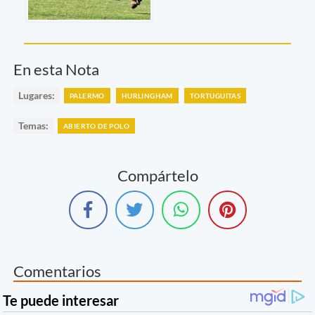
En esta Nota
Lugares:
PALERMO
HURLINGHAM
TORTUGUITAS
Temas:
ABIERTO DE POLO
Compártelo
Comentarios