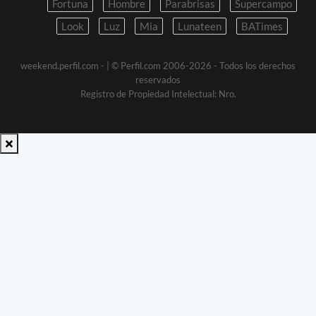
Fortuna
Hombre
Parabrisas
Supercampo
Look
Luz
Mia
Lunateen
BATimes
weekend.perfil.com -
| © Perfil.com 2006-2026 - Todos los derechos
reservados
Registro de Propiedad Intelectual: Nro.