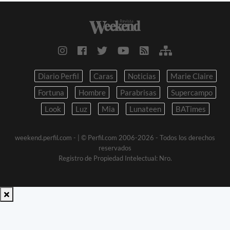
Diario Perfil
Caras
Noticias
Marie Claire
Fortuna
Hombre
Parabrisas
Supercampo
Look
Luz
Mia
Lunateen
BATimes
weekend.perfil.com -
| © Perfil.com 2006-2026 - Todos los derechos
reservados
Registro de Propiedad Intelectual: Nro.