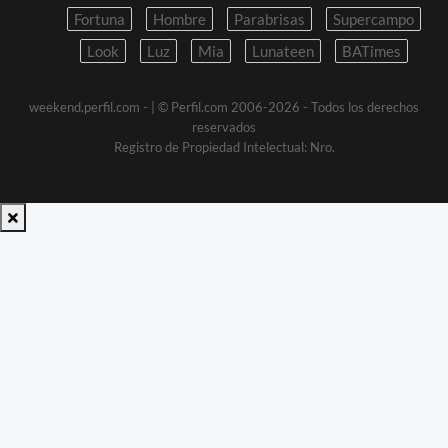
Fortuna
Hombre
Parabrisas
Supercampo
Look
Luz
Mia
Lunateen
BATimes
weekend.perfil.com -
| © Perfil.com 2006-2026 - Todos los derechos
reservados
Registro de Propiedad Intelectual: Nro.