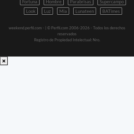
Fortuna
Hombre
Parabrisas
Supercampo
Look
Luz
Mia
Lunateen
BATimes
weekend.perfil.com -
| © Perfil.com 2006-2026 - Todos los derechos
reservados
Registro de Propiedad Intelectual: Nro.