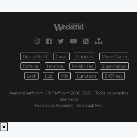
Diario Perfil
Caras
Noticias
Marie Claire
Fortuna
Hombre
Parabrisas
Supercampo
Look
Luz
Mia
Lunateen
BATimes
weekend.perfil.com -
| © Perfil.com 2006-2026 - Todos los derechos
reservados
Registro de Propiedad Intelectual: Nro.