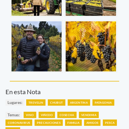
En esta Nota
Lugares:
TREVELIN
CHUBUT
ARGENTINA
PATAGONIA
Temas:
VINO
VIÑEDO
COSECHA
VENDIMIA
CORONAVIRUS
PRECAUCIONES
FAMILIA
AMIGOS
PESCA