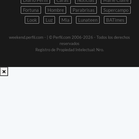
Fortuna
Hombre
Parabrisas
Supercampo
Look
Luz
Mia
Lunateen
BATimes
weekend.perfil.com -
| © Perfil.com 2006-2026 - Todos los derechos
reservados
Registro de Propiedad Intelectual: Nro.