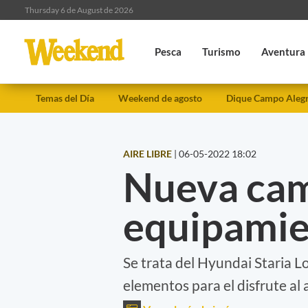
Thursday 6 de August de 2026
Pesca
Turismo
Aventura
Temas del Día
Weekend de agosto
Dique Campo Aleg
AIRE LIBRE
|
06-05-2022 18:02
Nueva ca
equipamien
Se trata del Hyundai Staria 
elementos para el disfrute al 