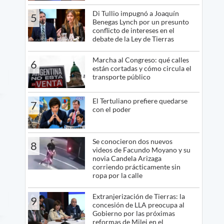
Di Tullio impugnó a Joaquín
5
Benegas Lynch por un presunto
conflicto de intereses en el
debate de la Ley de Tierras
Marcha al Congreso: qué calles
6
están cortadas y cómo circula el
transporte público
El Tertuliano prefiere quedarse
7
con el poder
Se conocieron dos nuevos
8
videos de Facundo Moyano y su
novia Candela Arizaga
corriendo prácticamente sin
ropa por la calle
Extranjerización de Tierras: la
9
concesión de LLA preocupa al
Gobierno por las próximas
reformas de Milei en el