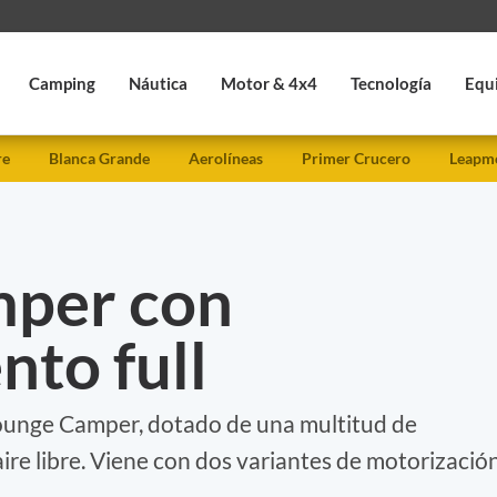
Camping
Náutica
Motor & 4x4
Tecnología
Equ
re
Blanca Grande
Aerolíneas
Primer Crucero
Leapmo
mper con
to full
Lounge Camper, dotado de una multitud de
aire libre. Viene con dos variantes de motorización