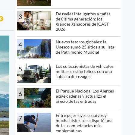
De reeles inteligentes a cañas
3
de última generación: los
grandes ganadores de ICAST
2026
Nuevos tesoros globales: la
4
Unesco sumó 25 sitios a su lista
de Patrimonio Mundial
Los coleccionistas de vehículos
5
militares están felices con una
subasta de rezagos
El Parque Nacional Los Alerces
6
exige cadenas y actualizó el
precio de las entradas
Entre pejerreyes esquivos y
7
mucha historia, se disputó una
de las competencias más
emblemáticas