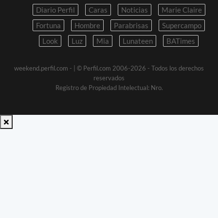
Diario Perfil
Caras
Noticias
Marie Claire
Fortuna
Hombre
Parabrisas
Supercampo
Look
Luz
Mia
Lunateen
BATimes
weekend.perfil.com -
| © Perfil.com 2006-2026 - Todos los derechos
reservados
Registro de Propiedad Intelectual: Nro.