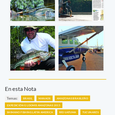
En esta Nota
Temas:
BRASIL
MANAOS
AMAZONAS BRASILEÑO
EXPEDICIÓN G LOOMIS AMAZONAS 2015
SHIMANO FISHING LATIN AMERICA
RÍO UATUMA
TUCUNARÉS