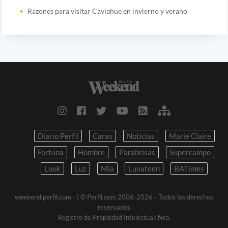
Razones para visitar Caviahue en invierno y verano
Diario Perfil
Caras
Noticias
Marie Claire
Fortuna
Hombre
Parabrisas
Supercampo
Look
Luz
Mia
Lunateen
BATimes
weekend.perfil.com -
| © Perfil.com 2006-2026 - Todos los derechos
reservados
Registro de Propiedad Intelectual: Nro.