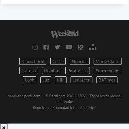
Diario Perfil
Caras
Noticias
Marie Claire
Fortuna
Hombre
Parabrisas
Supercampo
Look
Luz
Mia
Lunateen
BATimes
weekend.perfil.com -
| © Perfil.com 2006-2026 - Todos los derechos
reservados
Registro de Propiedad Intelectual: Nro.