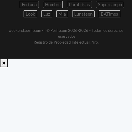
Fortuna
Hombre
Parabrisas
Supercampo
Look
Luz
Mia
Lunateen
BATimes
weekend.perfil.com -
| © Perfil.com 2006-2026 - Todos los derechos
reservados
Registro de Propiedad Intelectual: Nro.