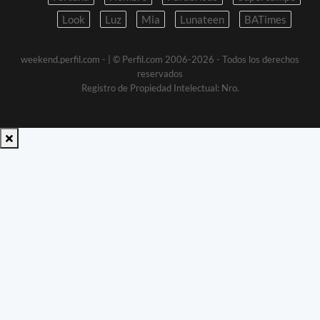
Look
Luz
Mia
Lunateen
BATimes
weekend.perfil.com -
| © Perfil.com 2006-2026 - Todos los derechos
reservados
Registro de Propiedad Intelectual: Nro.