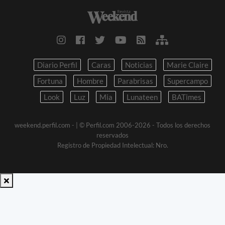
Diario Perfil
Caras
Noticias
Marie Claire
Fortuna
Hombre
Parabrisas
Supercampo
Look
Luz
Mia
Lunateen
BATimes
weekend.perfil.com -
| © Perfil.com 2006-2026 - Todos los derechos
reservados
Registro de Propiedad Intelectual: Nro.