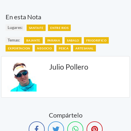
En esta Nota
Lugares:
SANTA FE
ENTRE RIOS
Temas:
BAJANTE
PARANA
SABALO
FRIGORIFICO
EXPORTACION
NEGOCIO
PESCA
ARTESANAL
Julio Pollero
Compártelo