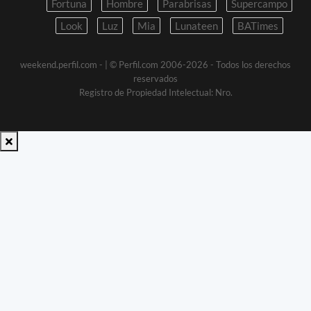
Fortuna
Hombre
Parabrisas
Supercampo
Look
Luz
Mia
Lunateen
BATimes
weekend.perfil.com -
| © Perfil.com 2006-2026 - Todos los derechos
reservados
Registro de Propiedad Intelectual: Nro.