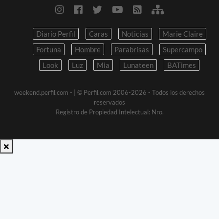
Diario Perfil
Caras
Noticias
Marie Claire
Fortuna
Hombre
Parabrisas
Supercampo
Look
Luz
Mia
Lunateen
BATimes
weekend.perfil.com -
| © Perfil.com 2006-2026 - Todos los derechos
reservados
Registro de Propiedad Intelectual: Nro.