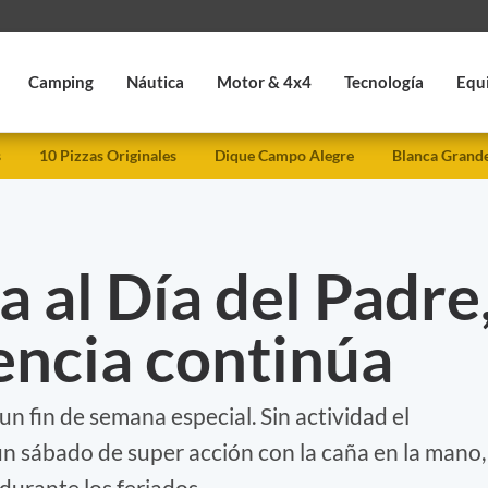
Camping
Náutica
Motor & 4x4
Tecnología
Equ
s
10 Pizzas Originales
Dique Campo Alegre
Blanca Grand
a al Día del Padre
encia continúa
n fin de semana especial. Sin actividad el
n sábado de super acción con la caña en la mano,
durante los feriados.