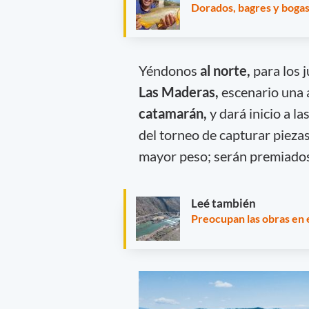
Dorados, bagres y bogas 
Yéndonos
al norte,
para los j
Las Maderas,
escenario una 
catamarán,
y dará inicio a l
del torneo de capturar pieza
mayor peso; serán premiados
Leé también
Preocupan las obras en e