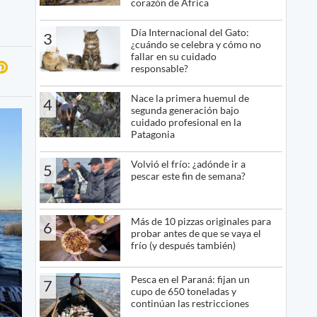
corazón de África
Día Internacional del Gato:
3
¿cuándo se celebra y cómo no
fallar en su cuidado
responsable?
Nace la primera huemul de
4
segunda generación bajo
cuidado profesional en la
Patagonia
Volvió el frío: ¿adónde ir a
5
pescar este fin de semana?
Más de 10 pizzas originales para
6
probar antes de que se vaya el
frío (y después también)
Pesca en el Paraná: fijan un
7
cupo de 650 toneladas y
continúan las restricciones