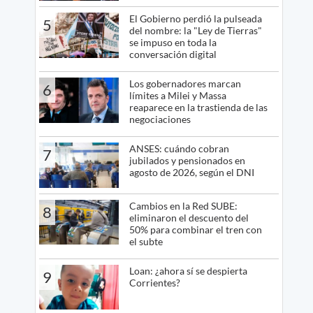
El Gobierno perdió la pulseada
5
del nombre: la "Ley de Tierras"
se impuso en toda la
conversación digital
Los gobernadores marcan
6
límites a Milei y Massa
reaparece en la trastienda de las
negociaciones
ANSES: cuándo cobran
7
jubilados y pensionados en
agosto de 2026, según el DNI
Cambios en la Red SUBE:
8
eliminaron el descuento del
50% para combinar el tren con
el subte
Loan: ¿ahora sí se despierta
9
Corrientes?