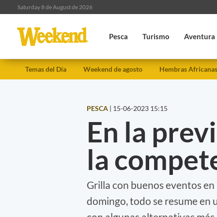
Saturday 8 de August de 2026
Pesca
Turismo
Aventura
Temas del Día
Weekend de agosto
Hembras Africana
PESCA
|
15-06-2023 15:15
En la previ
la compet
Grilla con buenos eventos en u
domingo, todo se resume en u
con algunas alternativas más 