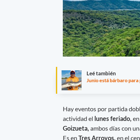
Leé también
Junio está bárbaro para
Hay eventos por partida dobl
actividad el
lunes feriado,
en
Goizueta,
ambos días con una
Es en
Tres Arroyos,
en el ce