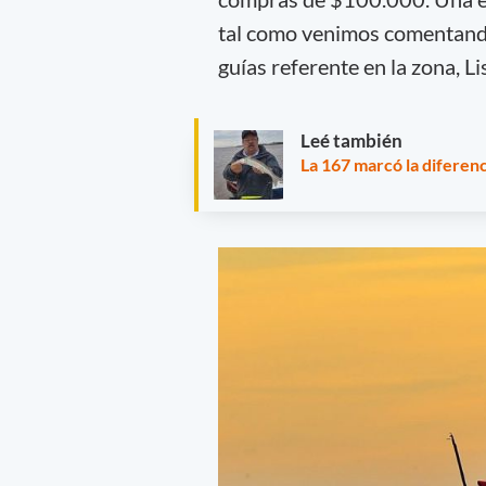
tal como venimos comentando
guías referente en la zona, 
Leé también
La 167 marcó la diferen